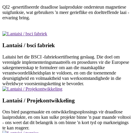
QI2 -gesertifiseerde draadlose laaiprodukte ondersteun magnetiese
suigfunksie, wat gebruikers 'n meer gerieflike en doeltreffende laai -
ervaring bring.
Lantaisi / bsci fabriek
Laitaisi het die BSCI -fabrieksertifisering geslaag. Die doel om
verenigde implementeringsmaatreëls en prosedures vir die Europese
sakegemeenskap te formuleer om aan die maatskaplike
verantwoordelikheidsplan te voldoen, en om die toenemende
deursigtigheid en volmaaktheid van werksomstandighede in die
wêreldwye voorsieningsketting te bevorder.
Lantaisi / Projekontwikkeling
Ons bied pasgemaakte en ontwikkelingsoplossings vir draadlose
laaiprodukte, en ons kan sulke projekte binne 'n paar maande voltooi
- ons weet dat dit belangrik is om binne 'n kort tyd op markneigings
te kan reageer.