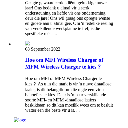
Geagte gewaardeerde kliënt, gelukkige nuwe
jaar! Ons bedank u almal vir u sterk
ondersteuning en liefde vir ons onderneming
deur die jare! Ons wil graag ons opregte wense
en groete aan u almal gee. Om 'n redelike reëling
van verskillende werkplanne te tref, is die
spesifieke reëls ...
08 September 2022
Hoe om MFI Wireless Charger of
MFM Wireless Charger te kies？
Hoe om MFI of MFM Wireless Charger te
kies？ As u in die mark is vir 'n nuwe draadlose
laaier, is dit belangrik om die regte een vir u
behoeftes te kies. Daar is 'n paar verskillende
soorte MFI- en MFM -draadlose laaiers
beskikbaar, so dit kan moeilik wees om te besluit
watter een die beste vir u is. ...