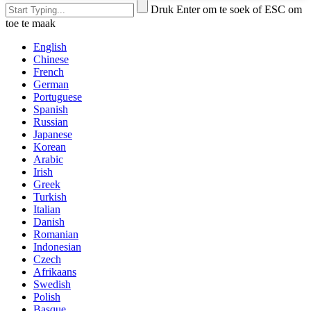
Druk Enter om te soek of ESC om
toe te maak
English
Chinese
French
German
Portuguese
Spanish
Russian
Japanese
Korean
Arabic
Irish
Greek
Turkish
Italian
Danish
Romanian
Indonesian
Czech
Afrikaans
Swedish
Polish
Basque