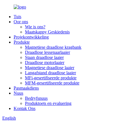
Tuis
Oor ons
Wie is ons?
Maatskappy Geskiedenis
Projekontwikkeling
Produkte
Magnetiese draadlose kragbank
Draadlose lessenaarlaaier
Staan draadlose laaier
Draadlose motorlaaier
Magnetiese draadlose laaier
Langafstand draadlose laaier
MFi-gesertifiseerde produkte
MFM-gesertifiseerde produkte
Pasmaakdiens
Nuus
Bedryfsnuus
Produktoets en evaluering
Kontak Ons
English