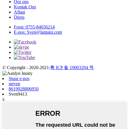
Oor ons
Kontak Ons
Aflaai
Diens
Foon:
0755-84656214
E-pos:
Sven@lantaisi.com
© Copyright - 2020-2021:
粤 ICP 备 19003294 号
Stuur e-pos
steven
8619928806950
Sven9413
x