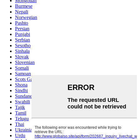
Mongolian
Burmese
Nepali
Norwegian
Pashto
Persian
Punjabi
Serbian
Sesotho
Sinhala
Slovak
Slovenian
Somali
Samoan
Scots Gaelic
Shona
Sindhi
Sundanese
Swahili
Tajik
Tamil
Telugu
Thai
Ukrainian
Urdu