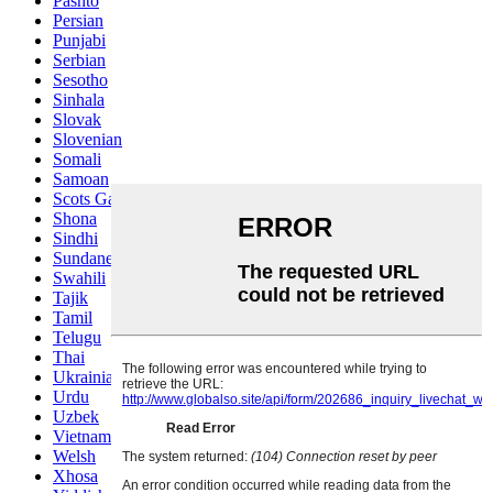
Pashto
Persian
Punjabi
Serbian
Sesotho
Sinhala
Slovak
Slovenian
Somali
Samoan
Scots Gaelic
Shona
Sindhi
Sundanese
Swahili
Tajik
Tamil
Telugu
Thai
Ukrainian
Urdu
Uzbek
Vietnamese
Welsh
Xhosa