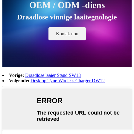
OEM / ODM -diens
Draadlose vinnige laaitegnologie
Kontak nou
Vorige:
Draadlose laaier Stand SW18
Volgende:
Desktop Type Wireless Charger DW12