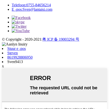
Telefoon:
0755-84656214
E -pos:
Sven@lantaisi.com
© Copyright - 2020-2021:
粤 ICP 备 19003294 号
Stuur e -pos
Steven
8619928806950
Sven9413
x