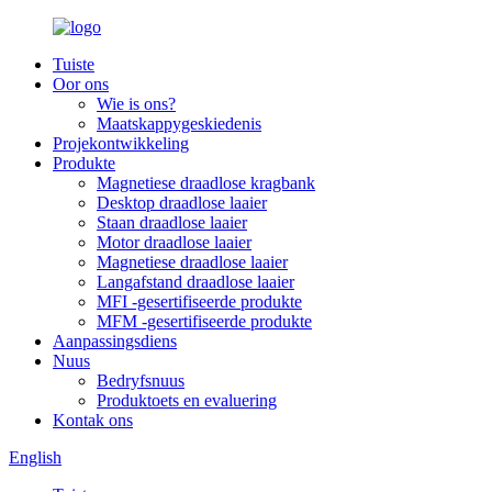
Tuiste
Oor ons
Wie is ons?
Maatskappygeskiedenis
Projekontwikkeling
Produkte
Magnetiese draadlose kragbank
Desktop draadlose laaier
Staan draadlose laaier
Motor draadlose laaier
Magnetiese draadlose laaier
Langafstand draadlose laaier
MFI -gesertifiseerde produkte
MFM -gesertifiseerde produkte
Aanpassingsdiens
Nuus
Bedryfsnuus
Produktoets en evaluering
Kontak ons
English