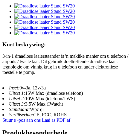
Kort beskrywing:
3-in-1 draadlose laaierstaander is 'n maklike manier om u telefoon /
airpods / tws te laai. Dit gebruik doeltreffende draadlose laai -
tegnologie om vinnig krag in u telefoon en ander elektroniese
toestelle te pomp.
Inset:
9v-3a, 12v-3a
Uitset 1:
15W Max (draadlose telefoon)
Uitset 2:
10W Max (telefoon/TWS)
Uitset 3:
3.5W Max (IWatch)
Standaard:
Wpc qi
Sertifisering:
CE, FCC, ROHS
Stuur e -pos aan ons
Laai as PDF af
Produkbesonderhede