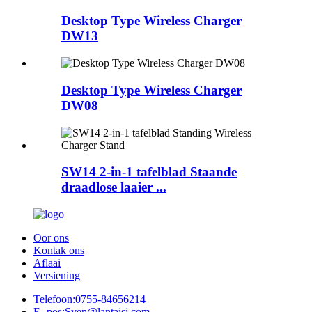
Desktop Type Wireless Charger
DW13
Desktop Type Wireless Charger
DW08
SW14 2-in-1 tafelblad Staande
draadlose laaier ...
Oor ons
Kontak ons
Aflaai
Versiening
Telefoon:
0755-84656214
E -pos:
Sven@lantaisi.com