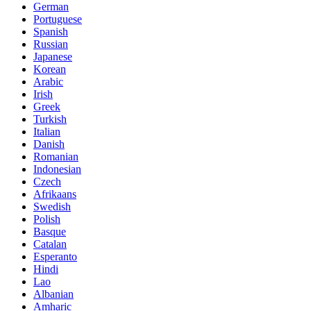
German
Portuguese
Spanish
Russian
Japanese
Korean
Arabic
Irish
Greek
Turkish
Italian
Danish
Romanian
Indonesian
Czech
Afrikaans
Swedish
Polish
Basque
Catalan
Esperanto
Hindi
Lao
Albanian
Amharic