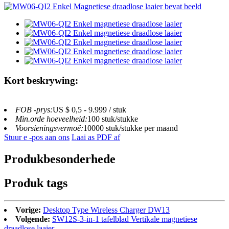
Kort beskrywing:
FOB -prys:
US $ 0,5 - 9.999 / stuk
Min.orde hoeveelheid:
100 stuk/stukke
Voorsieningsvermoë:
10000 stuk/stukke per maand
Stuur e -pos aan ons
Laai as PDF af
Produkbesonderhede
Produk tags
Vorige:
Desktop Type Wireless Charger DW13
Volgende:
SW12S-3-in-1 tafelblad Vertikale magnetiese
draadlose laaier