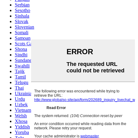
Serbian
Sesotho
Sinhala
Slovak
Slovenian
Somali
Samoan
Scots Gaelic
Shona
Sindhi
Sundanese
Swahili
Tajik
Tamil
Telugu
Thai
Ukrainian
Urdu
Uzbek
Vietnamese
Welsh
Xhosa
Yiddish
Yoruba
Zulu