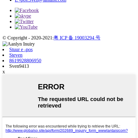
© Copyright - 2020-2021:
粤 ICP 备 19003294 号
Stuur e -pos
Steven
8619928806950
Sven9413
x