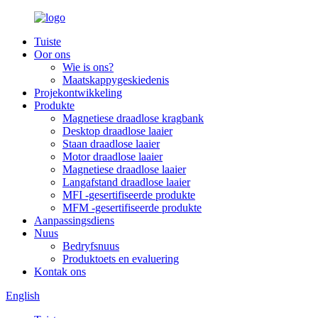
Tuiste
Oor ons
Wie is ons?
Maatskappygeskiedenis
Projekontwikkeling
Produkte
Magnetiese draadlose kragbank
Desktop draadlose laaier
Staan draadlose laaier
Motor draadlose laaier
Magnetiese draadlose laaier
Langafstand draadlose laaier
MFI -gesertifiseerde produkte
MFM -gesertifiseerde produkte
Aanpassingsdiens
Nuus
Bedryfsnuus
Produktoets en evaluering
Kontak ons
English