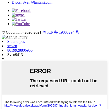
E-pos:
Sven@lantaisi.com
© Copyright - 2020-2021:
粤 ICP 备 19003294 号
Stuur e-pos
steven
8619928806950
Sven9413
x