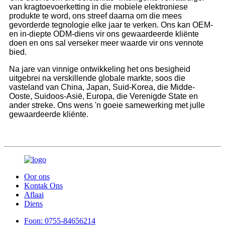
van kragtoevoerketting in die mobiele elektroniese
produkte te word, ons streef daarna om die mees
gevorderde tegnologie elke jaar te verken. Ons kan OEM-
en in-diepte ODM-diens vir ons gewaardeerde kliënte
doen en ons sal verseker meer waarde vir ons vennote
bied.
Na jare van vinnige ontwikkeling het ons besigheid
uitgebrei na verskillende globale markte, soos die
vasteland van China, Japan, Suid-Korea, die Midde-
Ooste, Suidoos-Asië, Europa, die Verenigde State en
ander streke. Ons wens 'n goeie samewerking met julle
gewaardeerde kliënte.
Oor ons
Kontak Ons
Aflaai
Diens
Foon:
0755-84656214