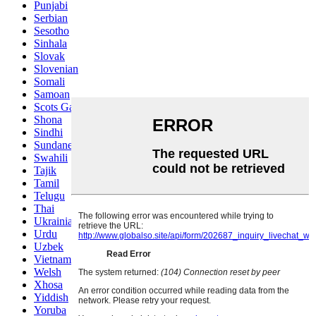
Punjabi
Serbian
Sesotho
Sinhala
Slovak
Slovenian
Somali
Samoan
Scots Gaelic
Shona
Sindhi
Sundanese
Swahili
Tajik
Tamil
Telugu
Thai
Ukrainian
Urdu
Uzbek
Vietnamese
Welsh
Xhosa
Yiddish
Yoruba