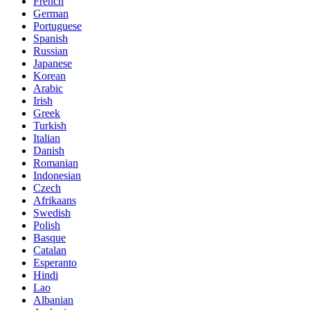
French
German
Portuguese
Spanish
Russian
Japanese
Korean
Arabic
Irish
Greek
Turkish
Italian
Danish
Romanian
Indonesian
Czech
Afrikaans
Swedish
Polish
Basque
Catalan
Esperanto
Hindi
Lao
Albanian