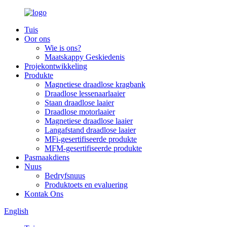
Tuis
Oor ons
Wie is ons?
Maatskappy Geskiedenis
Projekontwikkeling
Produkte
Magnetiese draadlose kragbank
Draadlose lessenaarlaaier
Staan draadlose laaier
Draadlose motorlaaier
Magnetiese draadlose laaier
Langafstand draadlose laaier
MFi-gesertifiseerde produkte
MFM-gesertifiseerde produkte
Pasmaakdiens
Nuus
Bedryfsnuus
Produktoets en evaluering
Kontak Ons
English