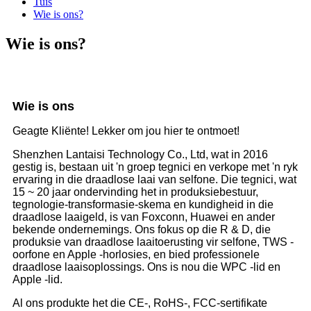
Tuis
Wie is ons?
Wie is ons?
Wie is ons
Geagte Kliënte! Lekker om jou hier te ontmoet!
Shenzhen Lantaisi Technology Co., Ltd, wat in 2016
gestig is, bestaan ​​uit 'n groep tegnici en verkope met 'n ryk
ervaring in die draadlose laai van selfone. Die tegnici, wat
15 ~ 20 jaar ondervinding het in produksiebestuur,
tegnologie-transformasie-skema en kundigheid in die
draadlose laaigeld, is van Foxconn, Huawei en ander
bekende ondernemings. Ons fokus op die R & D, die
produksie van draadlose laaitoerusting vir selfone, TWS -
oorfone en Apple -horlosies, en bied professionele
draadlose laaisoplossings. Ons is nou die WPC -lid en
Apple -lid.
Al ons produkte het die CE-, RoHS-, FCC-sertifikate