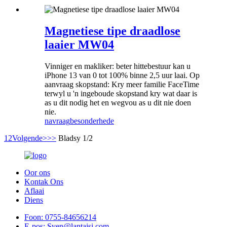
Magnetiese tipe draadlose
laaier MW04
Vinniger en makliker: beter hittebestuur kan u
iPhone 13 van 0 tot 100% binne 2,5 uur laai. Op
aanvraag skopstand: Kry meer familie FaceTime
terwyl u 'n ingeboude skopstand kry wat daar is
as u dit nodig het en wegvou as u dit nie doen
nie.
navraag
besonderhede
1
2
Volgende>
>>
Bladsy 1/2
Oor ons
Kontak Ons
Aflaai
Diens
Foon:
0755-84656214
E-pos:
Sven@lantaisi.com