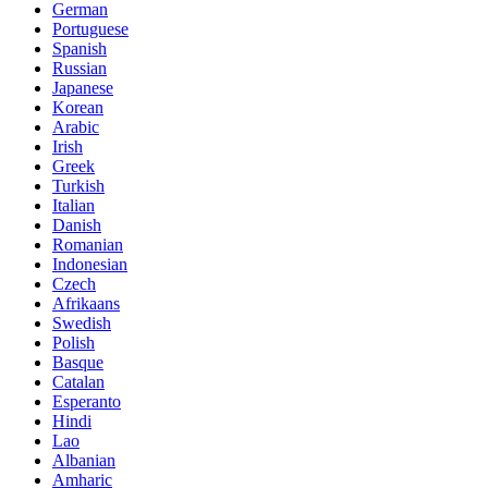
German
Portuguese
Spanish
Russian
Japanese
Korean
Arabic
Irish
Greek
Turkish
Italian
Danish
Romanian
Indonesian
Czech
Afrikaans
Swedish
Polish
Basque
Catalan
Esperanto
Hindi
Lao
Albanian
Amharic