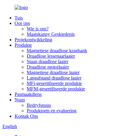
Tuis
Oor ons
Wie is ons?
Maatskappy Geskiedenis
Projekontwikkeling
Produkte
Magnetiese draadlose kragbank
Draadlose lessenaarlaaier
Staan draadlose laaier
Draadlose motorlaaier
Magnetiese draadlose laaier
Langafstand draadlose laaier
MFi-gesertifiseerde produkte
MFM-gesertifiseerde produkte
Pasmaakdiens
Nuus
Bedryfsnuus
Produktoets en evaluering
Kontak Ons
English