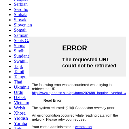
Serbian
Sesotho
Sinhala
Slovak
Slovenian
Somali
Samoan
Scots Gaelic
Shona
Sindhi
Sundanese
Swahili
Tajik
Tamil
Telugu
Thai
Ukrainian
Urdu
Uzbek
Vietnamese
Welsh
Xhosa
Yiddish
Yoruba
Zulu