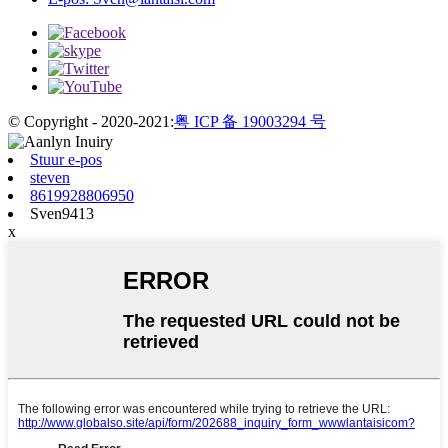
© Copyright - 2020-2021:
粤 ICP 备 19003294 号
Stuur e-pos
steven
8619928806950
Sven9413
x