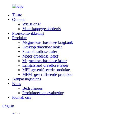
Tuiste
Oor ons
Wie is ons?
Maatskappygeskiedenis
Projekontwikkeling
Produkte
Magnetiese draadlose kragbank
Desktop draadlose laaier
Staan draadlose laaier
Motor draadlose laaier
Magnetiese draadlose laaier
Langafstand draadlose laaier
MFI -gesertifiseerde produkte
MFM -gesertifiseerde produkte
Aanpassingsdiens
Nuus
Bedryfsnuus
Produktoets en evaluering
Kontak ons
English