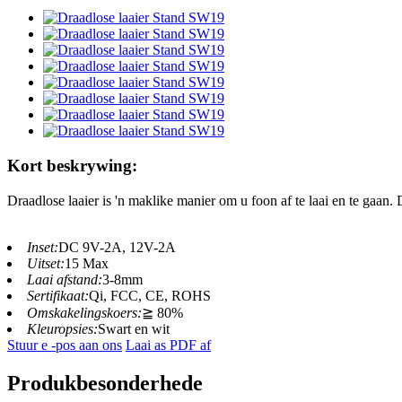
Kort beskrywing:
Draadlose laaier is 'n maklike manier om u foon af te laai en te gaan. 
Inset:
DC 9V-2A, 12V-2A
Uitset:
15 Max
Laai afstand:
3-8mm
Sertifikaat:
Qi, FCC, CE, ROHS
Omskakelingskoers:
≧ 80%
Kleuropsies:
Swart en wit
Stuur e -pos aan ons
Laai as PDF af
Produkbesonderhede