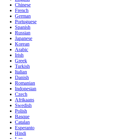
Chinese
French
German
Portuguese
Spanish
Russian
Japanese
Korean
Arabic
Irish
Greek
Turkish
Italian
Danish
Romanian
Indonesian
Czech
Afrikaans
Swedish
Polish
Basque
Catalan
Esperanto
Hindi
Lao