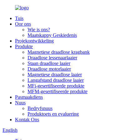
Tuis
Oor ons
Wie is ons?
Maatskappy Geskiedenis
Projekontwikkeling
Produkte
Magnetiese draadlose kragbank
Draadlose lessenaarlaaier
Staan draadlose laaier
Draadlose motorlaaier
Magnetiese draadlose laaier
Langafstand draadlose laaier
MFi-gesertifiseerde produkte
MFM-gesertifiseerde produkte
Pasmaakdiens
Nuus
Bedryfsnuus
Produktoets en evaluering
Kontak Ons
English