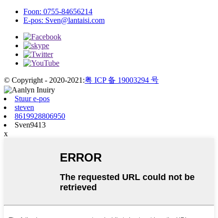
Foon:
0755-84656214
E-pos:
Sven@lantaisi.com
© Copyright - 2020-2021:
粤 ICP 备 19003294 号
Stuur e-pos
steven
8619928806950
Sven9413
x