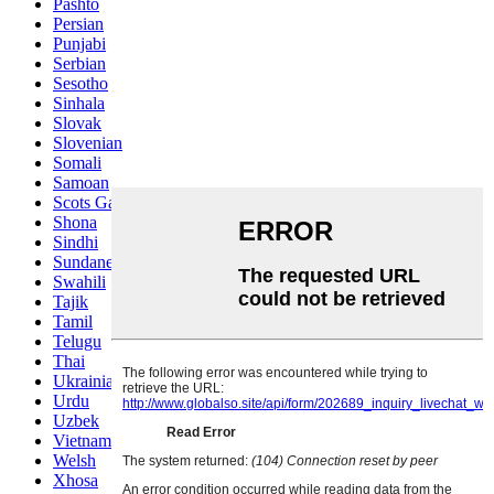
Pashto
Persian
Punjabi
Serbian
Sesotho
Sinhala
Slovak
Slovenian
Somali
Samoan
Scots Gaelic
Shona
Sindhi
Sundanese
Swahili
Tajik
Tamil
Telugu
Thai
Ukrainian
Urdu
Uzbek
Vietnamese
Welsh
Xhosa