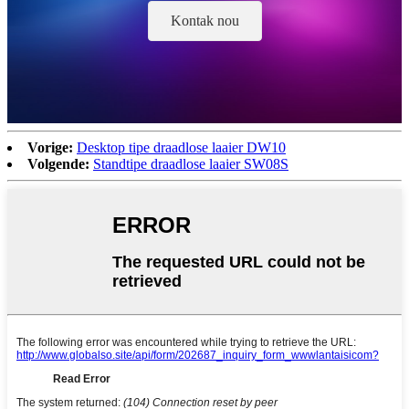
Kontak nou
Vorige:
Desktop tipe draadlose laaier DW10
Volgende:
Standtipe draadlose laaier SW08S