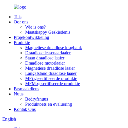
Tuis
Oor ons
Wie is ons?
Maatskappy Geskiedenis
Projekontwikkeling
Produkte
Magnetiese draadlose kragbank
Draadlose lessenaarlaaier
Staan draadlose laaier
Draadlose motorlaaier
Magnetiese draadlose laaier
Langafstand draadlose laaier
MFi-gesertifiseerde produkte
MFM-gesertifiseerde produkte
Pasmaakdiens
Nuus
Bedryfsnuus
Produktoets en evaluering
Kontak Ons
English