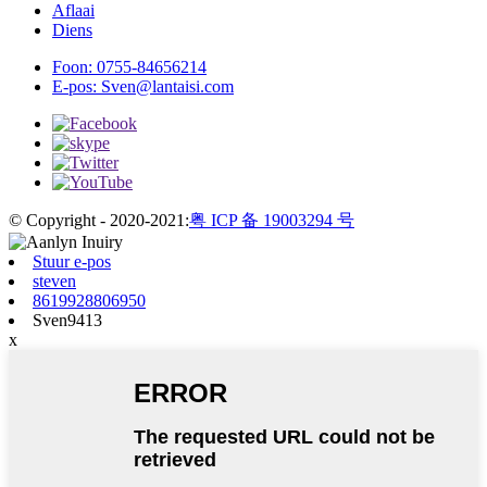
Aflaai
Diens
Foon:
0755-84656214
E-pos:
Sven@lantaisi.com
© Copyright - 2020-2021:
粤 ICP 备 19003294 号
Stuur e-pos
steven
8619928806950
Sven9413
x