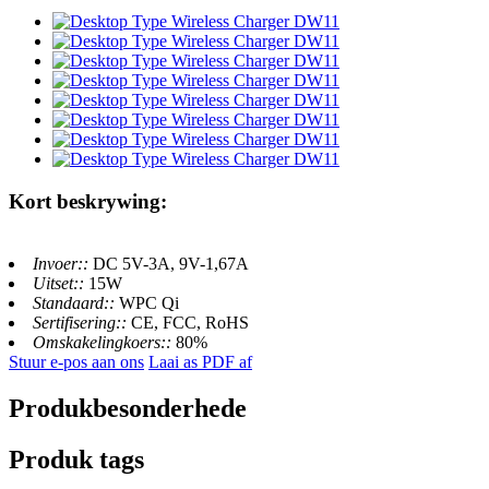
Kort beskrywing:
Invoer::
DC 5V-3A, 9V-1,67A
Uitset::
15W
Standaard::
WPC Qi
Sertifisering::
CE, FCC, RoHS
Omskakelingkoers::
80%
Stuur e-pos aan ons
Laai as PDF af
Produkbesonderhede
Produk tags