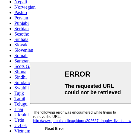
Nepali
Norwegian
Pashto
Persian
Punjabi
Serbian
Sesotho
Sinhala
Slovak
Slovenian
Somali
Samoan
Scots Gaelic
Shona
Sindhi
Sundanese
Swahili
Tajik
Tamil
Telugu
Thai
Ukrainian
Urdu
Uzbek
Vietnamese